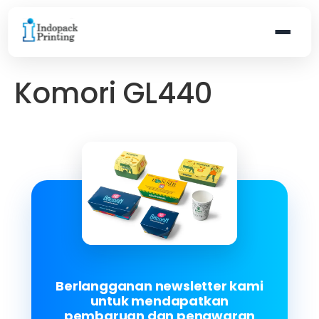
Komori GL440
Berlangganan newsletter kami
untuk mendapatkan
pembaruan dan penawaran